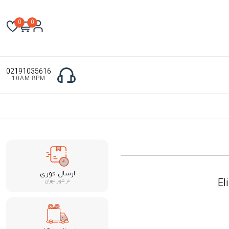
0
0
02191035616
10AM-8PM
ارسال فوری
El
در شهر تهران