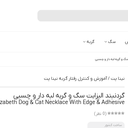
جستجو
س
سگ
گربه
 سگ و گربه لبه دار و چسبی
نینا پت
آموزش و کنترل رفتار گربه نینا پت
/
گردنبند الیزابت سگ و گربه لبه دار و چسبی
izabeth Dog & Cat Necklace With Edge & Adhesive
(0 نظر)
ساخت کشور