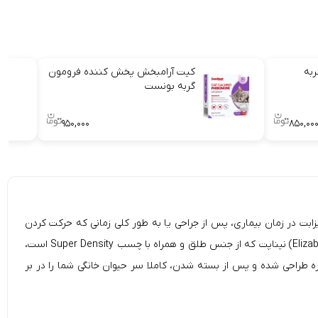
به
کیت آرامبخش پخش کننده فرومون
گربه بونست
۹۵۰,۰۰۰
۸۵۰,۰۰
زابت در زمان بیماری، پس از جراحی یا به طور کلی زمانی که حرکت کردن
برای حیوان خطرناک است، مورد استفاده قرار می‌گیرد. گردنبند الیزابت سگ و گربه لبه دار و چسبی (Elizabeth Dog & Cat Necklace With Edge & Adhesive) نیناپت که از جنس طلق و همراه با چسب Super Density است،
یره طراحی شده و پس از بسته شدن، کاملا سر حیوان خانگی شما را در بر