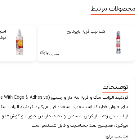
محصولات مرتبط
کت نیپ گربه بایولاین
اسپ
بون
۲۰۰,۰۰۰
توضیحات
گردنبند الیزابت سگ و گربه لبه دار و چسبی (Elizabeth Dog & Cat Necklace With Edge & Adhesive)
از لیسیدن زخم، باز کردن پانسمان‌ و بخیه، خاراندن صورت و گوش‌ها و..
می‌گیرد؛ همچنین ﺿـﺪ ﺣﺴﺎﺳﯿﺖ و ﻗﺎﺑﻞ ﺷﺴﺘﺸﻮ است.
مناسب برای: