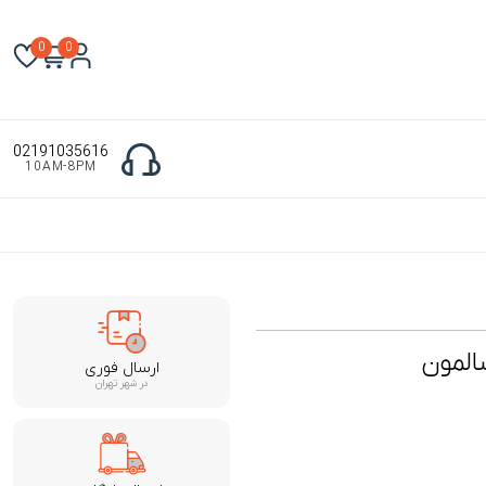
0
0
02191035616
10AM-8PM
المون
ارسال فوری
در شهر تهران