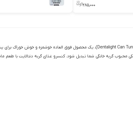
۲۸۵,۰۰۰
کنسرو غذای گربه دنتالایت با طعم ماهی تن و سالمون (Dentalight Can Tuna And Salmon)، یک