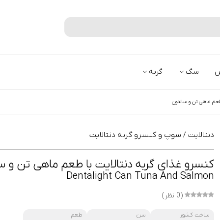
جستجو
س
سگ
گربه
طعم ماهی تن و سالمون
دنتالایت
سوپ و کنسرو گربه دنتالایت
/
کنسرو غذای گربه دنتالایت با طعم ماهی تن و س
Dentalight Can Tuna And Salmon
(0 نظر)
ساخت کشور
سن
طعم