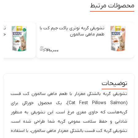
محصولات مرتبط
تشویقی گربه نوتری پاکت جیم کت با
تشو
طعم ماهی سالمون
حاو
۴۹۰,۰۰۰
توضیحات
تشویقی گربه بالشتکی مغزدار با طعم ماهی سالمون کت فست
(Cat Fest Pillows Salmon)، یک محصول خوراکی برای
گربه‌هاست که حاوی مغزی مرغ است. این تشویقی به منظور
شادابی و حفظ سلامت عمومی گربه شما طراحی شده است.
تشویقی گربه کت فست بالشتکی مغزدار ماهی سالمون، با استفاده