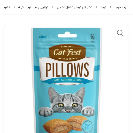
پت خرید
گربه
تشویقی گربه و مکمل غذایی
کرانچی و بیسکویت گربه
تشویقی 