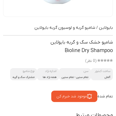
بایولاین
شامپو گربه و لوسیون گربه بایولاین
/
شامپو خشک سگ و گربه بایولاین
Bioline Dry Shampoo
(0 نظر)
ساخت کشور
سن
اندازه نژاد
نوع شامپو
آلمان
تمام سنین
-
تمام سنین
همه نژاد ها
مشترک سگ و گربه
تمام شده
موجود شد خبرم کن
محصولات مرتبط