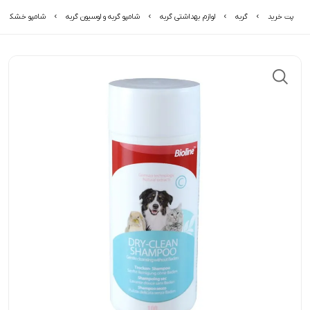
پت خرید
گربه
لوازم بهداشتی گربه
شامپو گربه و لوسیون گربه
شامپو خشک سگ و