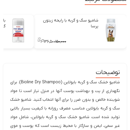
شامپو سگ و گربه با رایحه زیتون
بال
پرسا
گرب
۱۳۶,۵۰۰
۱۵۰,۰۰۰
توضیحات
شامپو خشک سگ و گربه بایولاین (Bioline Dry Shampoo). برای
نگهداری از پت و بهداشت پوست آنها در منزل نیاز است تا مواد
شوینده خالص و بدون ضرر را برای آنها انتخاب کنید. شامپو خشک
سگ و گربه بایولاین مناسب مصرف روزانه با کیفیت بسیار بالایی
تولید شده است. شامپو خشک سگ و گربه بایولاین، شامل
مواد
غیر سمی
،
ایمن
و
سازگار با محیط زیست
است که پوست و موی