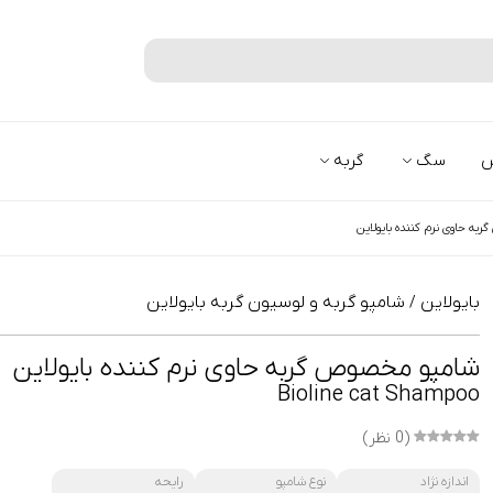
جستجو
س
سگ
گربه
به حاوی نرم کننده بایولاین
بایولاین
شامپو گربه و لوسیون گربه بایولاین
/
شامپو مخصوص گربه حاوی نرم کننده بایولاین
Bioline cat Shampoo
(0 نظر)
اندازه نژاد
نوع شامپو
رایحه