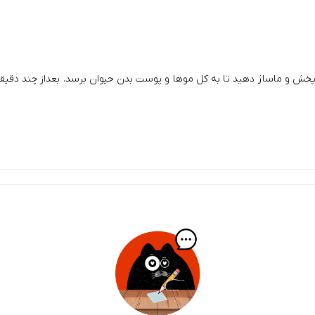
خش و ماساژ دهید تا به کل موها و پوست بدن حیوان برسد. بعداز چند دقیقه آب