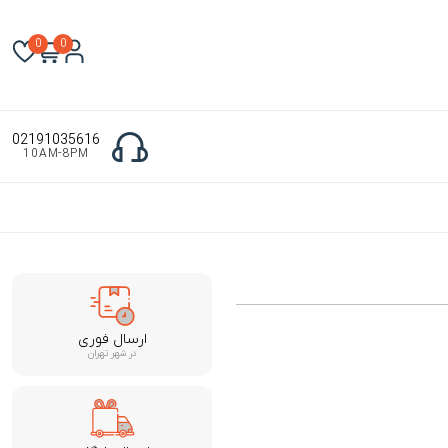
0
0
02191035616
10AM-8PM
ارسال فوری
در شهر تهران