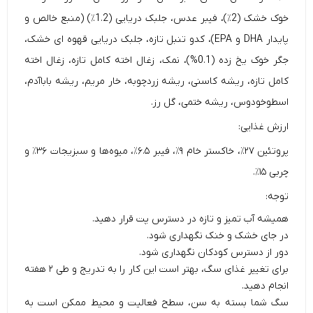
خوک خشک (2٪)، فیبر عدس، جلبک دریایی (1.2٪) (منبع خالص و
پایدار DHA و EPA)، کدو تنبل تازه، جلبک دریایی قهوه ای خشک،
جگر خوک یخ زده (0.1%)، نمک، زغال اخته کامل تازه، زغال اخته
کامل تازه، ریشه کاسنی، ریشه زردچوبه، خار مریم، ریشه باباآدم،
اسطوخودوس، ریشه ختمی، گل رز.
ارزش غذایی:
پروتئين ۲۷٪، خاکستر خام ۹٪، فیبر ۶.۵٪، میوه‌ها و سبزیجات ۳۶٪ و
چربی ۱۵٪.
توجه:
همیشه آب تمیز و تازه در دسترس پت قرار دهید.
در جای خشک و خنک نگهداری شود.
دور از دسترس کودکان نگهداری شود.
برای تغییر غذای سگ، بهتر است این کار را به تدریج و طی ۲ هفته
انجام دهید.
سگ شما بسته به سن، سطح فعالیت و محیط ممکن است به