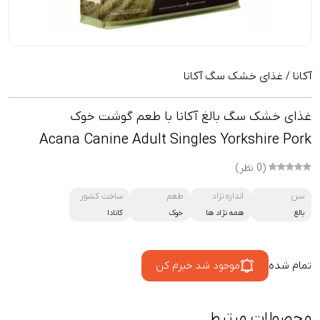
آکانا
غذای خشک سگ آکانا
/
غذای خشک سگ بالغ آکانا با طعم گوشت خوک
Acana Canine Adult Singles Yorkshire Pork
(0 نظر)
سن
اندازه نژاد
طعم
ساخت کشور
بالغ
همه نژاد ها
خوک
کانادا
تمام شده
موجود شد خبرم کن
محصولات مرتبط