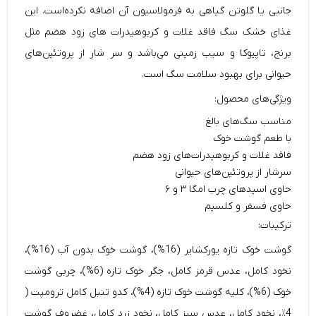
جانبی یا گلوتن گیاهی به فرمولاسیون آن اضافه نکرده‌است. این
غذای خشک سگ
فاقد غلات و کربوهیدرات‌ های زود هضم مثل
برنج، تاپیوکا و سیب زمینی می‌باشد و سر شار از پروتئین‌های
حیوانی برای بهبود سلامت سگ است.
ویژگی‌‌های محصول:
مناسب سگ‌های بالغ
با طعم گوشت خوک
فاقد غلات و کربوهیدرات‌های زود هضم
سرشار از پروتئین‌های حیوانی
حاوی اسیدهای چرب امگا ۳ و ۶
حاوی فسفر و کلسیم
ترکیبات:
گوشت خوک تازه یورکشایر (16%)، گوشت خوک بدون آب (16%)،
نخود کامل، عدس قرمز کامل، جگر خوک تازه (6%)، چربی گوشت
خوک (6%)، کلیه گوشت خوک تازه (4%)، کدو تنبل کامل ترومپت (
4٪، نخود کامل، عدس سبز کامل، نخود زرد کامل، غضروف گوشت