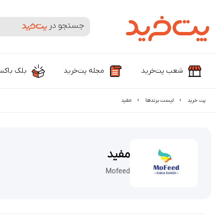
جستجوی محصولات و برندها
شعب پت‌خرید
مجله پت‌خرید
بلک باک
پت خرید
لیست برند‌ها
مفید
مفید
Mofeed