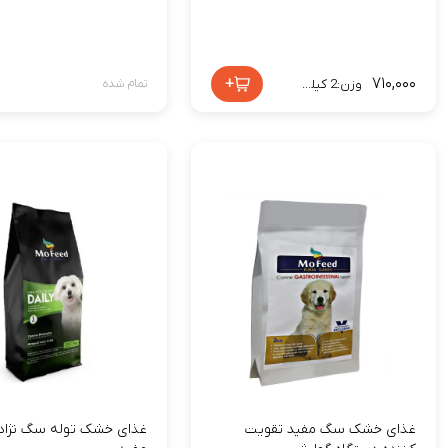
+
۷۱۰,۰۰۰
وزن:2 کیلوگرم
تمام شده
غذای خشک سگ مفید تقویت
غذای خشک توله سگ نژاد