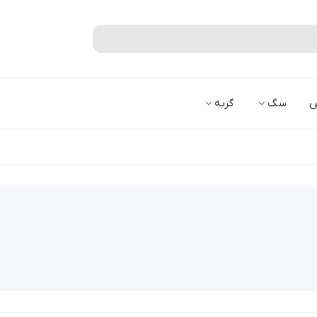
جستجو
س
سگ
گربه