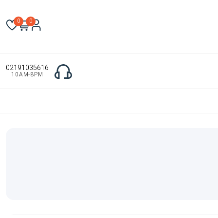
0
0
02191035616
10AM-8PM