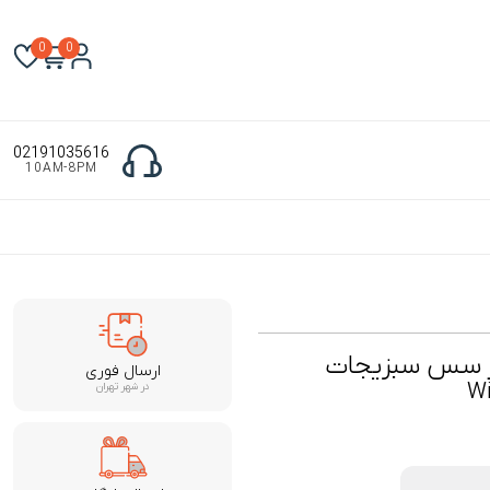
0
0
02191035616
10AM-8PM
در سس سبزیجات
ارسال فوری
Wi
در شهر تهران