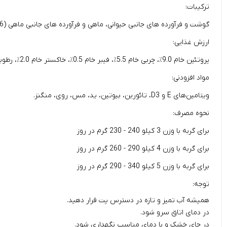
ترکیبات:
گوشت و فرآورده های جانبی حیوانی، ماهی و فرآورده های جانبی ماهی (6 درصد ماهی سالمون)، سبزیجات، مواد معدنی، مرزنجوش 0.015٪، ریحان 0.015٪، جعفری 0.015٪.
ارزش غذایی:
پروتئین خام 9.0٪، چربی خام 5.5٪، فیبر خام 0.5٪، خاکستر خام 2.0٪، رطوبت 81.0٪.
مواد افزودنی:
ویتامین‌های E و D3، تائورین، بیوتین، ید، مس، روی، منگنز.
نحوه مصرف:
برای گربه با وزن 3 کیلو 240 - 230 گرم در روز
برای گربه با وزن 4 کیلو 290 - 260 گرم در روز
برای گربه با وزن 5 کیلو 340 - 290 گرم در روز
توجه:
همیشه آب تمیز و تازه در دسترس پت قرار دهید.
در دمای اتاق سرو شود.
در جای خشک و با دمای مناسب نگهداری شود.