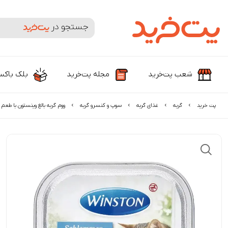
جستجوی محصولات و برندها
شعب پت‌خرید
مجله پت‌خرید
بلک باک
پت خرید
گربه
غذای گربه
سوپ و کنسرو گربه
ووم گربه بالغ وینستون با ط