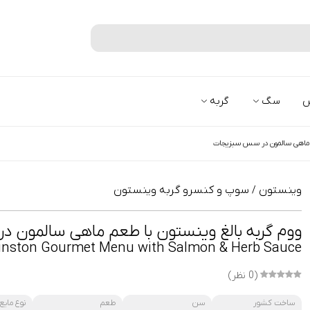
جستجو
س
سگ
گربه
عم ماهی سالمون در سس سبزیجات
وینستون
سوپ و کنسرو گربه وینستون
/
ووم گربه بالغ وینستون با طعم ماهی سالمون 
nston Gourmet Menu with Salmon & Herb Sauce
(0 نظر)
ساخت کشور
سن
طعم
نوع مایع