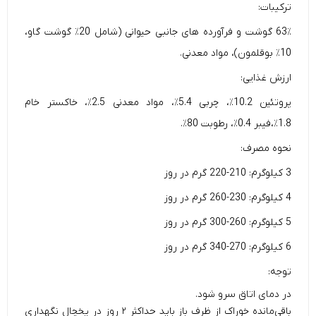
ترکیبات:
63٪ گوشت و فرآورده های جانبی حیوانی (شامل 20٪ گوشت گاو،
10٪ بوقلمون)، مواد معدنی.
ارزش غذایی:
پروتئین 10.2٪، چربی 5.4٪، مواد معدنی 2.5٪، خاکستر خام
1.8٪،فیبر 0.4٪، رطوبت 80٪.
نحوه مصرف:
3 کیلوگرم: 210-220 گرم در روز
4 کیلوگرم: 230-260 گرم در روز
5 کیلوگرم: 260-300 گرم در روز
6 کیلوگرم: 270-340 گرم در روز
توجه:
در دمای اتاق سرو شود.
باقی‌مانده خوراک از ظرف باز باید حداکثر ۲ روز در یخچال نگهداری