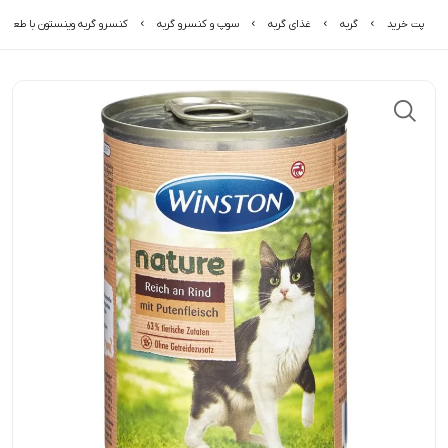
پت خرید
گربه
غذای گربه
سوپ و کنسرو گربه
کنسرو گربه وینستون با طعم گ