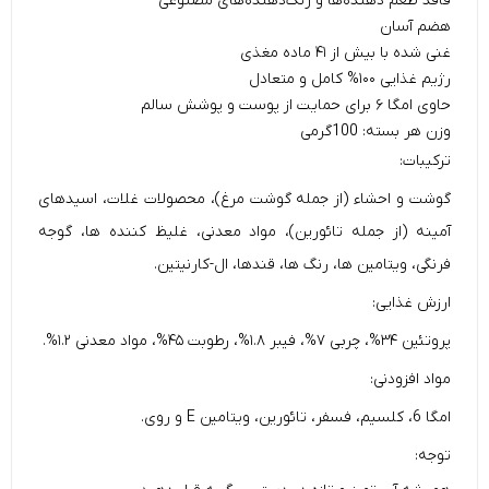
فاقد طعم دهنده‌ها و رنگ‌دهنده‌های مصنوعی
هضم آسان
غنی شده با بیش از ۴۱ ماده مغذی
رژیم غذایی ۱۰۰% کامل و متعادل
حاوی امگا‌ ۶ برای حمایت از پوست و پوشش سالم
وزن هر بسته: 100گرمی
ترکیبات:
گوشت و احشاء (از جمله گوشت مرغ)، محصولات غلات، اسیدهای
آمینه (از جمله تائورین)، مواد معدنی، غلیظ کننده ها، گوجه
فرنگی، ویتامین ها، رنگ ها، قندها، ال-کارنیتین.
ارزش غذایی:
پروتئین ۳۴%، چربی ۷%، فیبر ۱.۸%، رطوبت ۴۵%، مواد معدنی ۱.۲%.
مواد افزودنی:
امگا 6، کلسیم، فسفر، تائورین، ویتامین E و روی.
توجه: