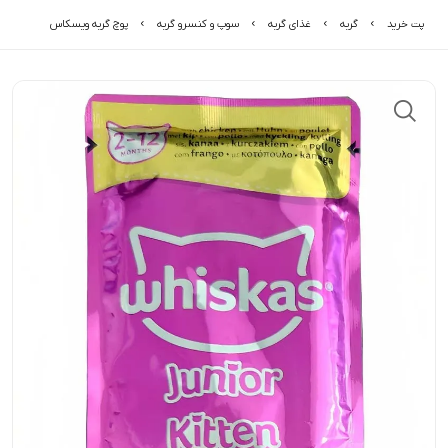
پت خرید
گربه
غذای گربه
سوپ و کنسرو گربه
پوچ گربه ویسکاس