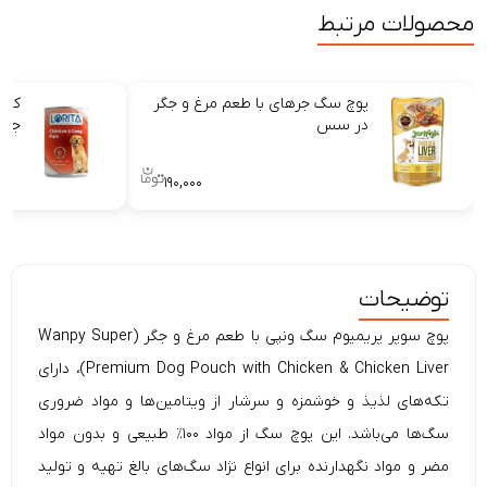
محصولات مرتبط
پوچ سگ جرهای با طعم مرغ و جگر
کنس
در سس
جگر
۱۹۰,۰۰۰
توضیحات
پوچ سوپر پریمیوم سگ ونپی با طعم مرغ و جگر (
Super
Wanpy
Premium Dog Pouch with Chicken & Chicken Liver)، دارای
تکه‌های لذیذ و خوشمزه و سرشار از ویتامین‌ها و مواد ضروری
سگ‌ها می‌باشد. این
پوچ سگ
از مواد ۱۰۰٪ طبیعی و بدون مواد
مضر و مواد نگهدارنده برای انواع نژاد سگ‌های بالغ تهیه و تولید