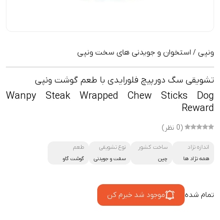
ونپی
استخوان و جویدنی های سخت ونپی
/
تشویقی سگ دورپیچ فلورایدی با طعم گوشت ونپی
Wanpy Steak Wrapped Chew Sticks Dog
Reward
(0 نظر)
اندازه نژاد
ساخت کشور
نوع تشویقی
طعم
همه نژاد ها
چین
سفت و جویدنی
گوشت گاو
تمام شده
موجود شد خبرم کن