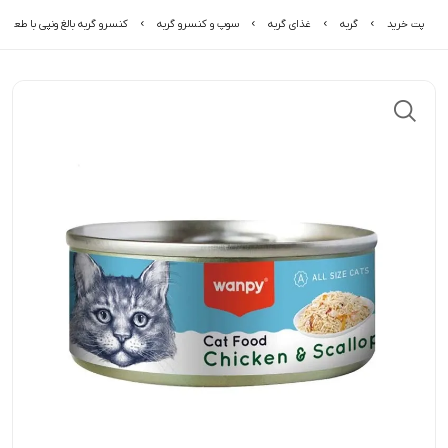
پت خرید
گربه
غذای گربه
سوپ و کنسرو گربه
کنسرو گربه بالغ ونپی با طعم م