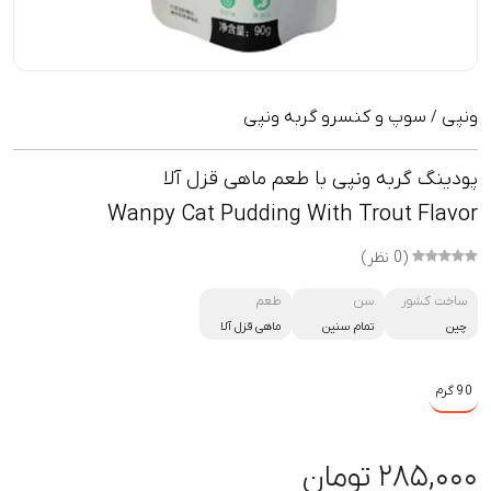
ونپی
سوپ و کنسرو گربه ونپی
/
پودینگ گربه ونپی با طعم ماهی قزل آلا
Wanpy Cat Pudding With Trout Flavor
(0 نظر)
ساخت کشور
سن
طعم
چین
تمام سنین
ماهی قزل آلا
90 گرم
۲۸۵,۰۰۰ تومان