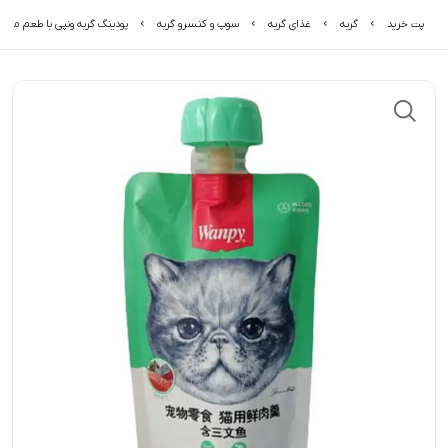
پت خرید
گربه
غذای گربه
سوپ و کنسرو گربه
پودینگ گربه ونپی با طعم ماهی 