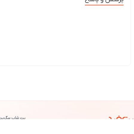
پت شاپ سگ
پت