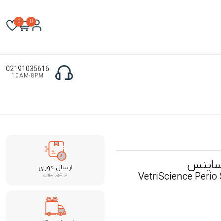
0
0
02191035616
10AM-8PM
 ساینس
ارسال فوری
VetriScience Perio
در شهر تهران