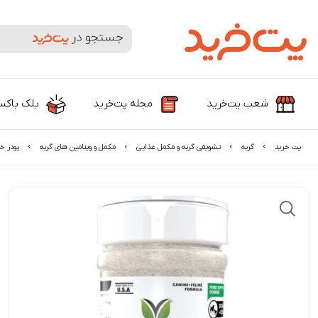
جستجوی محصولات و برندها
شعب پت‌خرید
مجله پت‌خرید
بلک باک
پت خرید
گربه
تشویقی گربه و مکمل غذایی
مکمل و ویتامین های گربه
پودر خ