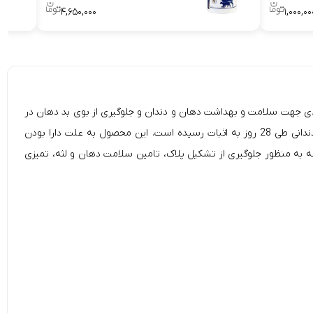
۴,۶۵۰,۰۰۰
۱,۰۰۰,۰۰
گربه وتری ساینس (VetriScience Perio Support, Dental Health Powder for Cats and Dogs)، پودری کاربردی جهت سلامت و بهداشت دهان و دندان و جلوگیری از بوی بد دهان در
دانی
طی 28 روز به اثبات رسیده است. این محصول به علت دارا بودن
 به منظور جلوگیری از تشکیل پلاک، تامین سلامت دهان و لثه، تمیزی