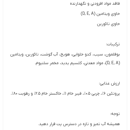
فاقد مواد افزودنی و نگهدارنده
حاوی ویتامین (D, E, A)
حاوی تائورین
ترکیبات:
بوقلمون، سیب، کدو حلوایی، هویج، آب گوشت، تائورین، ویتامین
(D, E, A)، مواد معدنی، کلسیم یدید، مخمر سلنیوم.
ارزش غذایی:
پروتئین ۶٪، چربی ۰.۵٪، فیبر خام ۱٪، خاکستر خام ۲.۵٪ و رطوبت ۸۰٪.
توجه:
همیشه آب تمیز و تازه در دسترس پت قرار دهید.