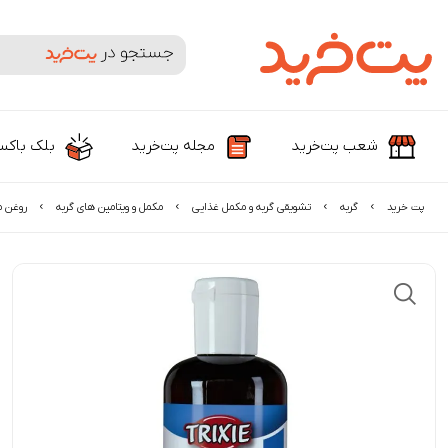
جستجوی محصولات و برندها
شعب پت‌خرید
مجله پت‌خرید
بلک باک
پت خرید
گربه
تشویقی گربه و مکمل غذایی
مکمل و ویتامین های گربه
روغن م