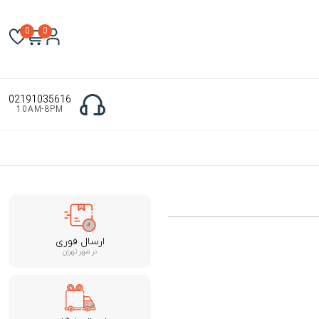
0
0
02191035616
10AM-8PM
ارسال فوری
در شهر تهران