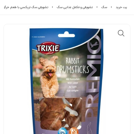
پت خرید
سگ
تشویقی و مکمل غذایی سگ
تشویقی سگ تریکسی با طعم خرگوش