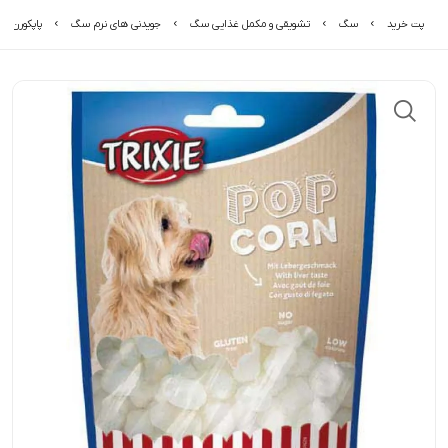
پت خرید
سگ
تشویقی و مکمل غذایی سگ
جویدنی های نرم سگ
پاپکورن ت