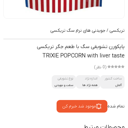
تریکسی
جویدنی های نرم سگ تریکسی
/
پاپکورن تشویقی سگ با طعم جگر تریکسی
TRIXIE POPCORN with liver taste
(0 نظر)
ساخت کشور
اندازه نژاد
نوع تشویقی
آلمان
همه نژاد ها
سفت و جویدنی
تمام شده
موجود شد خبرم کن
محصولات مرتبط