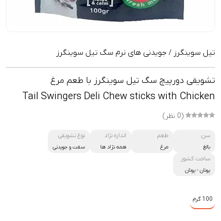
تیل سوینگرز
جویدنی های نرم سگ تیل سوینگرز
/
تشویقی دورپیچ سگ تیل سوینگرز با طعم مرغ
Tail Swingers Deli Chew sticks with Chicken
(0 نظر)
سن
طعم
اندازه نژاد
نوع تشویقی
بالغ
مرغ
همه نژاد ها
سفت و جویدنی
ساخت کشور
یونان
-
یونان
100 گرم