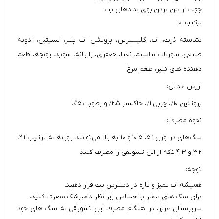
جهت از بین بردن بوی بد دهان پت
ترکیبات:
نشاسته ذرت، آب، گلیسیرین، پروتئین آب پنیر، لسیتین، ادویه
طبیعی، سوربات پتاسیم، نعنا، جعفری، رازیانه، شوید، یونجه، طعم
دهنده های شیر، طعم مرغ.
ارزش غذایی:
پروتئین ۱۰٪، چربی ۱٪، خاکستر ۲.۵٪ و رطوبت ۱۵٪.
نحوه مصرف:
سگ‌های در وزن ۱-۵، ۵-۱۰ و ۱۰ به بالا می‌توانند روزانه به ترتیب ۱-۲،
۲-۳ و ۳-۴ تکه از این تشویقی را مصرف کنند.
توجه:
همیشه آب تمیز و تازه در دسترس پت قرار دهید.
برای سگ های بیمار یا حساس زیر نظر دامپزشک مصرف کنید.
سرپرستان عزیز، در هنگام مصرف این تشویقی به سگ های خود