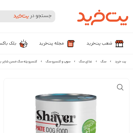
جستجوی محصولات و برندها
شعب پت‌خرید
مجله پت‌خرید
بلک باک
پت خرید
سگ
غذای سگ
سوپ و کنسرو سگ
کنسرو پته سگ مسن شایر با