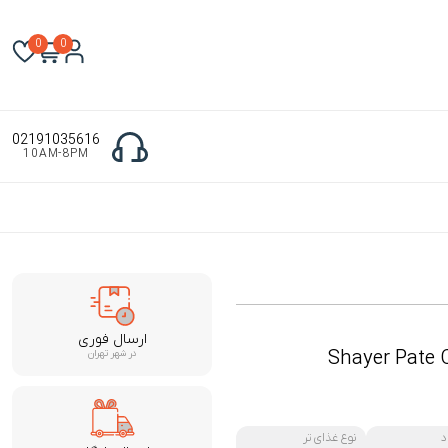
0
0
02191035616
10AM-8PM
ارسال فوری
Shayer Pate 
در شهر تهران
د
نوع غذای تر