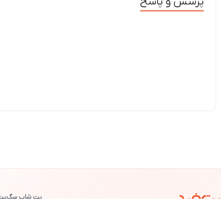
پرسش و پاسخ
پت شاپ سگ
پت