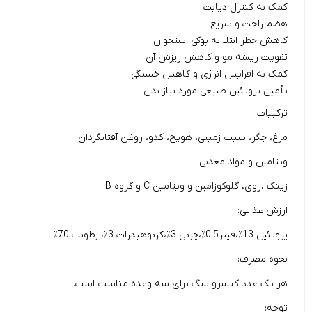
کمک به کنترل دیابت
هضم راحت و سریع
کاهش خطر ابتلا به پوکی استخوان
تقویت ریشه مو و کاهش ریزش آن
کمک به افزایش انرژی و کاهش خستگی
تأمین پروتئین طبیعی مورد نیاز بدن
ترکیبات:
مرغ، جگر، سیب زمینی، هویج، کدو، روغن آفتابگردان.
ویتامین و مواد معدنی:
زینک ،روی، گلوکوزامین و ویتامین C و گروه B
ارزش غذایی:
پروتئین 13٪،فیبر0.5٪،چربی 3٪،کربوهیدرات 3٪، رطوبت 70٪
نحوه مصرف:
هر یک عدد کنسرو سگ برای سه وعده مناسب است.
توجه: