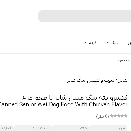
جستجو
س
سگ
گربه
 طعم مرغ
شایر
سوپ و کنسرو سگ شایر
/
کنسرو پته سگ مسن شایر با طعم مرغ
Canned Senior Wet Dog Food With Chicken Flavor
(0 نظر)
سن
طعم
ساخت کشور
اندازه نژا