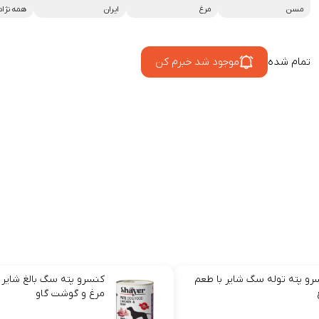
مسن
مرغ
ایران
همه نژاد
تمام شده
موجود شد خبرم کن
رو پته توله سگ شایر با طعم
کنسرو پته سگ بالغ شایر 
مرغ و گوشت گاو