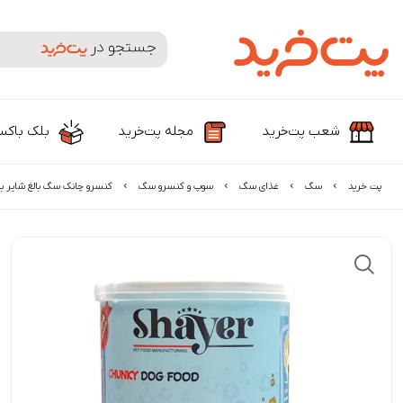
جستجوی محصولات و برندها
شعب پت‌خرید
مجله پت‌خرید
بلک باک
پت خرید
سگ
غذای سگ
سوپ و کنسرو سگ
کنسرو چانک سگ بالغ شایر ب