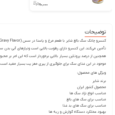
۱۹۰,۰۰۰
توضیحات
کنسرو چانک سگ بالغ شایر با طعم مرغ و پاستا در سس (Shayer Chunky Canned Adult Wet Dog Food With Chicken & Pasta In Gravy Flavor)، یک غذای
تأمین می‌کند. این کنسرو دارای رطوبت بالایی است ونیازهای آبی بد
همچنین از درصد پروتئین بسیار بالایی برخوردار است که این امر بر مح
موجود در این غذای سگ برای جلوگیری از پیری مغز پت بسیار مفید است.
ویژگی های محصول:
برند شایر
محصول کشور ایران
مناسب انواع نژاد سگ ها
مناسب برای سگ های بالغ
مناسب برای سگ های بد غذا
بهبود عملکرد دستگاه گوارش و ریه ها