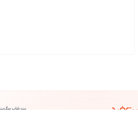
پت شاپ سگ
پت
©
پت خرید
— تمامی حقوق محفوظ است.