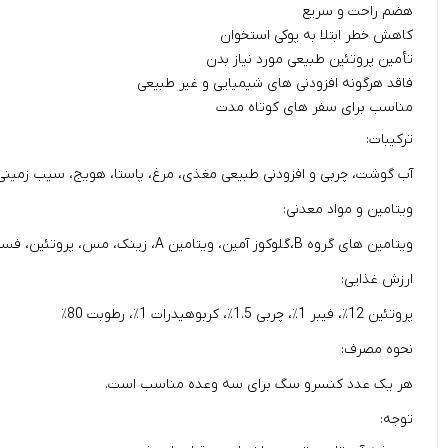
هضم راحت و سریع
کاهش خطر ابتلا به پوکی استخوان
تأمین پروتئین طبیعی مورد نیاز بدن
فاقد هرگونه افزودنی های شیمیایی و غیر طبیعی
مناسب برای سفر های کوتاه مدت
ترکیبات:
آب گوشت، چربی و افزودنی طبیعی مغذی، مرغ، پاستا، هویج، سیب زمینی، 
ویتامین و مواد معدنی:
ویتامین های گروه B،گلوکوز آمین، ویتامین
A
، زینک، مس، پروتئین، فسفر
ارزش غذایی:
پروتئین 12٪، فیبر 1٪، چربی 1.5٪، کربوهیدرات 1٪، رطوبت 80٪
نحوه مصرف:
هر یک عدد کنسرو سگ برای سه وعده مناسب است.
توجه: