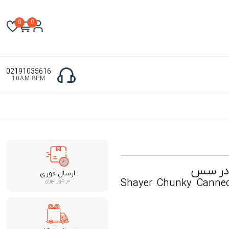
0
0
02191035616
10AM-8PM
ا در سس
ارسال فوری
Shayer Chunky Canned
در شهر تهران