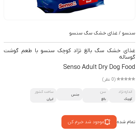
سنسو
غذای خشک سگ سنسو
/
غذای خشک سگ بالغ نژاد کوچک سنسو با طعم گوشت
گوساله
Senso Adult Dry Dog Food
(0 نظر)
اندازه نژاد
سن
ساخت کشور
جنس
کوچک
بالغ
ایران
تمام شده
موجود شد خبرم کن