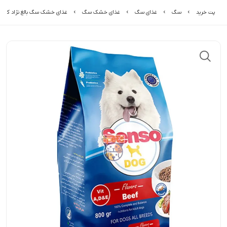
پت خرید
سگ
غذای سگ
غذای خشک سگ
غذای خشک سگ بالغ نژاد کوچ