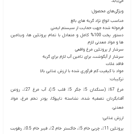
می‌یابد.
ویژگی‌های محصول:
مناسب انواع نژاد گربه های بالغ
فرموله شده جهت حمایت از سیستم ایمنی
دستور پخت 100% کامل و متعادل با تمام پروتئین ها، ویتامین
ها و مواد معدنی لازم
سرشار از پروتئین مرغ واقعی
سرشار از آبگوشت، برای تامین آب لازم برای گربه
فاقد غلات
مواد با کیفیت کم فرآوری شده با ارزش غذایی بالا
ترکیبات:
مرغ 67٪ (سنگدان 5٪ جگر 5٪ قلب 5٪)، آب مرغ 27٪، روغن
آفتابگردان تصفیه شده، نشاسته تاپیوکا، پودر تخم مرغ، مواد
معدنی.
ارزش غذایی:
پروتئین 11٪، چربی خام 5٪، خاکستر خام 2٪، فیبر خام 0.5٪. رطوبت