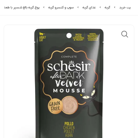
پت خرید
گربه
غذای گربه
سوپ و کنسرو گربه
پوچ گربه بالغ شسیر با طعم مرغ مدل rk