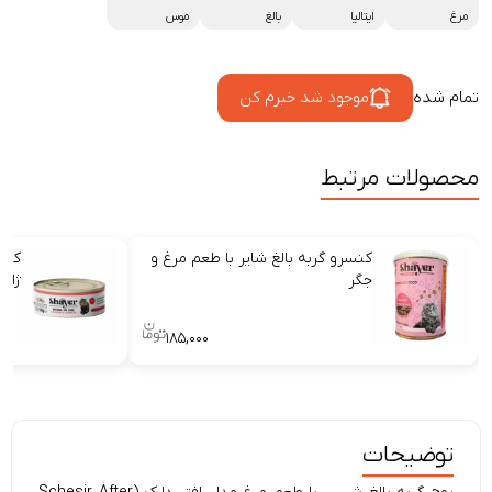
مرغ
ایتالیا
بالغ
موس
تمام شده
موجود شد خبرم کن
محصولات مرتبط
کنسرو گربه بالغ شایر با طعم مرغ و
کنسر
جگر
ژام
۱۸۵,۰۰۰
توضیحات