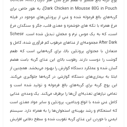
پوچ گربه بالغ شسیر با طعم مرغ مدل افتر دارک (
After
Schesir
Dark Chicken in Mousse 80G in Pouch)، به طور خاص برای
گربه‌های بالغ فرموله شده و غنی از پروتئین‌های موجود در فیله
مرغ همراه با تکه های خوشمزه و مغذی قلب، جگر و سنگدان مرغ
است، که به یک موس نرم و مخملی تبدیل شده است. Schesir
After Dark مجموعه‌ای از غذاهای مرطوب کم فرآوری شده، کامل و
متعادل با محتوای پروتئین بالا، برای گربه‌هایی است که طعم
گوشت را دوست دارند. رطوبت بالای این غذای گربه باعث هضم
آسان شده و عملکرد دستگاه گوارش را بهبود می‌بخشد. همچنین از
ابتلا به بیماری‌های دستگاه گوارشی در گربه‌ها جلوگیری می‌کند.
این
پوچ گربه
برای گربه‌های بالغ فرموله و تولید شده است و
تمامی نیاز‌های تغذیه‌ای آن‌ها را برطرف می‌کند. یک وعده‌ی غذایی
کامل غنی شده با انواع ویتامین، پروتئین و سایر مواد مغذی است
که استحکام و رشد بهینه‌ی استخوان‌ها را به همراه دارد. سیستم
ایمنی با خوردن این غذای گربه تقویت شده و سطح دفاعی افزایش