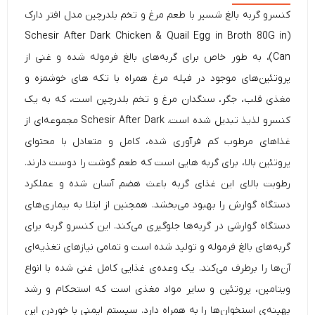
کنسرو گربه بالغ شسیر با طعم مرغ و تخم بلدرچین مدل افتر دارک
Schesir
After Dark Chicken & Quail Egg in Broth 80G in
(
Can)، به طور خاص برای گربه‌های بالغ فرموله شده و غنی از
پروتئین‌های موجود در فیله مرغ همراه با تکه های خوشمزه و
مغذی قلب، جگر، سنگدان مرغ و تخم بلدرچین است، که به یک
کنسرو لذیذ تبدیل شده است. Schesir After Dark مجموعه‌ای از
غذاهای مرطوب کم فرآوری شده، کامل و متعادل با محتوای
پروتئین بالا، برای گربه هایی است که طعم گوشت را دوست دارند.
رطوبت بالای این غذای گربه باعث هضم آسان شده و عملکرد
دستگاه گوارش را بهبود می‌بخشد. همچنین از ابتلا به بیماری‌های
دستگاه گوارشی در گربه‌ها جلوگیری می‌کند. این
کنسرو گربه
برای
گربه‌های بالغ فرموله و تولید شده است و تمامی نیاز‌های تغذیه‌ای
آن‌ها را برطرف می‌کند. یک وعده‌ی غذایی کامل غنی شده با انواع
ویتامین، پروتئین و سایر مواد مغذی است که استحکام و رشد
بهینه‌ی استخوان‌ها را به همراه دارد. سیستم ایمنی با خوردن این