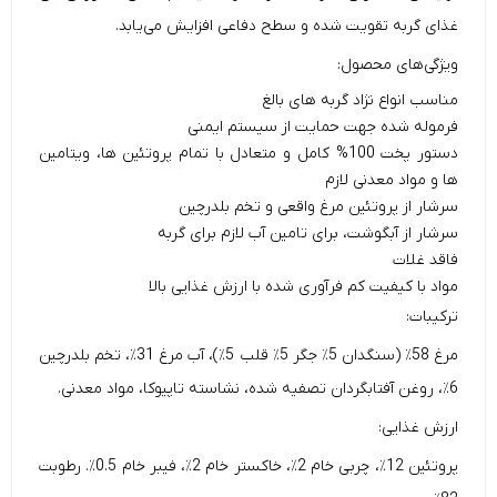
غذای گربه تقویت شده و سطح دفاعی افزایش می‌یابد.
ویژگی‌های محصول:
مناسب انواع نژاد گربه های بالغ
فرموله شده جهت حمایت از سیستم ایمنی
دستور پخت 100% کامل و متعادل با تمام پروتئین ها، ویتامین
ها و مواد معدنی لازم
سرشار از پروتئین مرغ واقعی و تخم بلدرچین
سرشار از آبگوشت، برای تامین آب لازم برای گربه
فاقد غلات
مواد با کیفیت کم فرآوری شده با ارزش غذایی بالا
ترکیبات:
مرغ 58٪ (سنگدان 5٪ جگر 5٪ قلب 5٪)، آب مرغ 31٪، تخم بلدرچین
6٪، روغن آفتابگردان تصفیه شده، نشاسته تاپیوکا، مواد معدنی.
ارزش غذایی:
پروتئین 12٪، چربی خام 2٪، خاکستر خام 2٪، فیبر خام 0.5٪. رطوبت