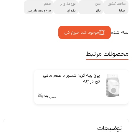
ساخت کشور
سن
نوع غذای تر
طعم
ایتالیا
بالغ
تکه ای
مرغ و تخم بلدرچین
تمام شده
موجود شد خبرم کن
محصولات مرتبط
پوچ بچه گربه شسیر با طعم ماهی
تن در ژله
۳۲۰,۰۰۰
توضیحات