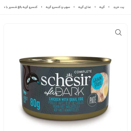
پت خرید
گربه
غذای گربه
سوپ و کنسرو گربه
کنسرو گربه بالغ شسیر با طعم مرغ و