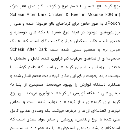
پوچ گربه بالغ شسیر با طعم مرغ و گوشت گاو مدل افتر دارک
Schesir
After Dark Chicken & Beef in Mousse 80G in
(
Pouch)، به طور خاص برای گربه‌های بالغ فرموله شده و غنی از
پروتئین‌های موجود در فیله مرغ همراه با تکه های خوشمزه و
مغذی قلب، جگر، سنگدان مرغ و گوشت گاو است، که به یک
موس نرم و مخملی تبدیل شده است. Schesir After Dark
مجموعه‌ای از غذاهای مرطوب کم فرآوری شده، کامل و متعادل با
محتوای پروتئین بالا، برای گربه هایی است که طعم گوشت را
دوست دارند. رطوبت بالای این غذای گربه باعث هضم آسان شده و
عملکرد دستگاه گوارش را بهبود می‌بخشد. همچنین از ابتلا به
بیماری‌های دستگاه گوارشی در گربه‌ها جلوگیری می‌کند. این
پوچ
گربه
برای گربه‌های بالغ فرموله و تولید شده است و تمامی
نیاز‌های تغذیه‌ای آن‌ها را برطرف می‌کند. یک وعده‌ی غذایی کامل
غنی شده با انواع ویتامین، پروتئین و سایر مواد مغذی است که
استحکام و رشد بهینه‌ی استخوان‌ها را به همراه دارد. سیستم