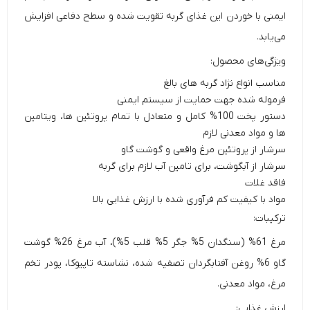
ایمنی با خوردن این غذای گربه تقویت شده و سطح دفاعی افزایش
می‌یابد.
ویژگی‌های محصول:
مناسب انواع نژاد گربه های بالغ
فرموله شده جهت حمایت از سیستم ایمنی
دستور پخت 100% کامل و متعادل با تمام پروتئین ها، ویتامین
ها و مواد معدنی لازم
سرشار از پروتئین مرغ واقعی و گوشت گاو
سرشار از آبگوشت، برای تامین آب لازم برای گربه
فاقد غلات
مواد با کیفیت کم فرآوری شده با ارزش غذایی بالا
ترکیبات:
مرغ 61% (سنگدان 5% جگر 5% قلب 5%)، آب مرغ 26% گوشت
گاو 6% روغن آفتابگردان تصفیه شده، نشاسته تاپیوکا، پودر تخم
مرغ، مواد معدنی.
ارزش غذایی: