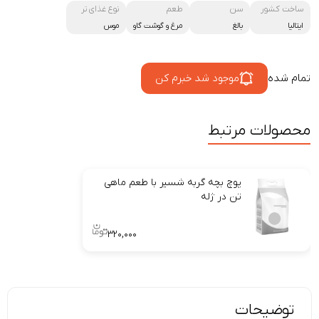
ساخت کشور
سن
طعم
نوع غذای تر
ایتالیا
بالغ
مرغ و گوشت گاو
موس
تمام شده
موجود شد خبرم کن
محصولات مرتبط
پوچ بچه گربه شسیر با طعم ماهی
تن در ژله
۳۲۰,۰۰۰
توضیحات