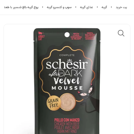
پت خرید
گربه
غذای گربه
سوپ و کنسرو گربه
پوچ گربه بالغ شسیر با طعم مرغ و گو