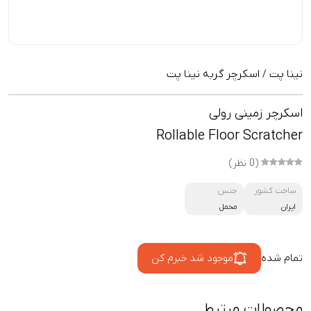
نینا پت
اسکرچر گربه نینا پت
/
اسکرچر زمینی رولی
Rollable Floor Scratcher
(0 نظر)
ساخت کشور
جنس
ایران
مخمل
تمام شده
موجود شد خبرم کن
محصولات مرتبط