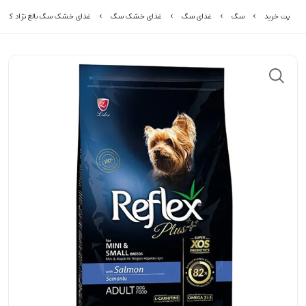
پت خرید
سگ
غذای سگ
غذای خشک سگ
غذای خشک سگ بالغ نژاد کوچک