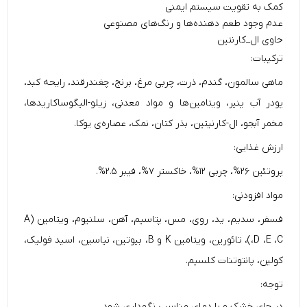
کمک به تقویت سیستم ایمنی
عدم وجود طعم دهنده‌ها و رنگ‌های مصنوعی
حاوی ال_کارنتین
ترکیبات:
ماهی سالمون، گندم، ذرت، چربی مرغ، برنج، چغندرقند، رایحه کبد،
پودر آب پنیر، ویتامین‌ها و مواد معدنی، زیلو-الیگوساکاریدها،
مخمر آبجو، ال-کارنیتین، بذر کتان، نمک، عصاره‌ی یوکا.
ارزش غذایی:
پروتئین ۲۶%، چربی ۱۲%، خاکستر ۷%، فیبر ۲.۵%.
مواد افزودنی:
فسفر، سدیم، ید، روی، مس، پتاسیم، آهن، سلنیوم، ویتامین (A
،D ،E ،C)، تائورین، ویتامین K و B، بیوتین، نیاسین، اسید فولیک،
کولین، پانتوتنات کلسیم.
توجه:
در جای خشک و با دمای مناسب نگهداری شود.