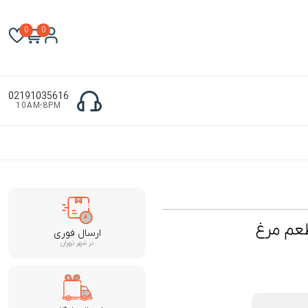
0
0
02191035616
10AM-8PM
طعم مرغ
ارسال فوری
در شهر تهران