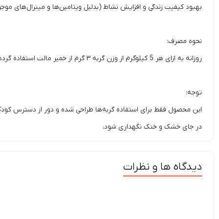
بهبود كيفيت زندگی و افزايش نشاط (بدليل ويتامين‌ها و مينرال‌های مو
نحوه مصرف:
روزانه به ازای هر 5 كیلوگرم از وزن گربه ٣ گرم از خمیر مالت استفاده گردد. ( هر ٢ سانتی متر خمیر = ا گرم ).
توجه:
این محصول فقط برای استفاده گربه‌ها طراحی شده و دور از دسترس کودکا
در جای خشک و خنک نگهداری شود.
دیدگاه ها و نظرات