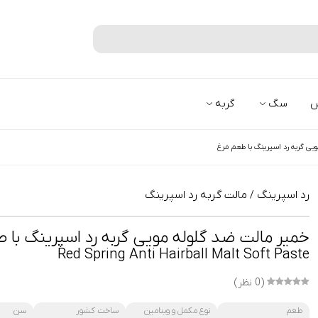
جستجو
س
سگ
گربه
ویی گربه رد اسپرینگ با طعم مرغ
رد اسپرینگ
مالت گربه رد اسپرینگ
/
خمیر مالت ضد گلوله مویی گربه رد اسپرینگ با 
Red Spring Anti Hairball Malt Soft Paste
(0 نظر)
طعم
نوع مکمل و ویتامین
ساخت کشور
سن