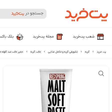
جستجوی محصولات و برندها
شعب پت‌خرید
مجله پت‌خرید
بلک باک
پت خرید
گربه
تشویقی گربه و مکمل غذایی
مالت گربه
خمیر مالت ضد گلوله م