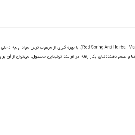
خمیر مالت ضد گلوله مویی گربه رد اسپرینگ با طعم مرغ (Anti Hairball Malt Soft Paste
ها و طعم دهنده‌های بكار رفته در فرایند تولیداین محصول، می‌توان از آن ب