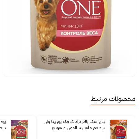
محصولات مرتبط
پوچ سگ بالغ نژاد کوچک پورینا وان
پوچ 
با طعم ماهی سالمون و هویج
با 