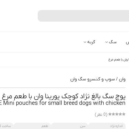
جستجو
س
سگ
گربه
 وان با طعم مرغ
وان
سوپ و کنسرو سگ وان
/
پوچ سگ بالغ نژاد کوچک پورینا وان با طعم مرغ
 Mini pouches for small breed dogs with chicken
(0 نظر)
اندازه نژاد
سن
طعم
ساخت ک