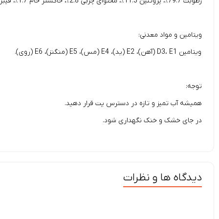
رطوبت 79.7٪، پروتئین 11.3٪، محتوای چربی 2.8٪، خاکستر خام 1.7٪، فیبر خام 1.4٪.
ویتامین و مواد معدنی:
ویتامین D3، E1 (آهن)، E2 (ید)، E4 (مس)، E5 (منگنز)، E6 (روی).
توجه:
همیشه آب تمیز و تازه در دسترس پت قرار دهید.
در جای خشک و خنک نگهداری شود.
دیدگاه ها و نظرات