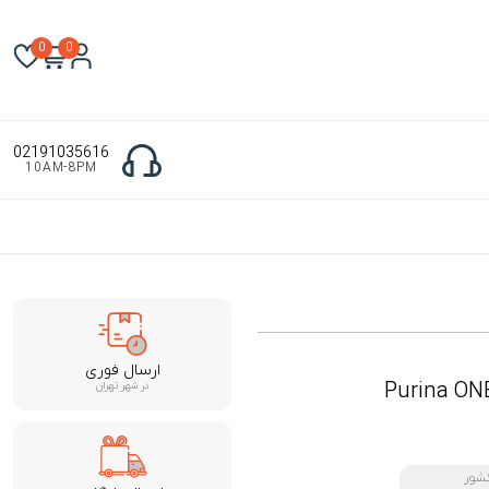
0
0
02191035616
10AM-8PM
ارسال فوری
Purina ONE
در شهر تهران
شور