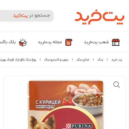
جستجوی محصولات و برندها
شعب پت‌خرید
مجله پت‌خرید
بلک باک
پت خرید
سگ
غذای سگ
سوپ و کنسرو سگ
پوچ سگ بالغ نژاد کوچک پورینا