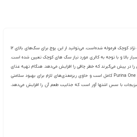
پوچ سگ بالغ نژاد کوچک پورینا وان با طعم مرغ (Purina ONE Mini pouches for small breed dogs with chicken)، با توجه به نیازهای غذایی سگ نژاد کوچک فرموله شده‌است. می‌توانید از این پوچ برای سگ‌های بالای ۱۲
ر بالا و با توجه به کالری مورد نیاز سگ های کوچک تعیین شده است.
 را در پیش می‌گیرند که خطر چاقی را افزایش می‌دهد. هنگام تهیه غذای
مرطوب با کیفیت بالا، کارشناسان Purina One با در نظر گرفتن نیازهای پت شما، رژیم غذایی خاصی را برای سگ شما ایجاد کردند. غذای سگ مرطوب Purina One کامل است و حاوی ریزمغذی‌های لازم برای بهبود سلامتی
ن به افزایش توده عضلانی کمک می‌کند. غذای سگ Purina One ترکیبی از گوشت مرغ و سبزیجات با سس اشتها آور است که جذابیت طعم آن را افزایش می‌دهد.