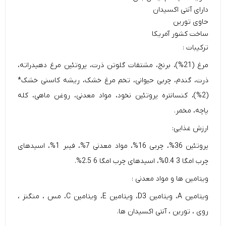
دارای آنتی اکسیدان
حاوی تورین
ساخت کشور آمریکا
ترکیبات :
مرغ (21%)، برنج، مشتقات گلوتن ذرت، پروتئین مرغ دهیدراته،
ذرت، گندم، چربی حیوانی، تخم مرغ خشک، ریشه کاسنی خشک*
(2%)، کنسانتره پروتئین نخود، مواد معدنی، روغن ماهی، کله
پاچه، مخمر.
ارزش غذایی:
پروتئین 36%، چربی 16%، مواد معدنی 7%، فیبر 1%، اسیدهای
چرب امگا 3 0.4%، اسیدهای چرب امگا 6 2.5%.
ویتامین ها و مواد معدنی :
ویتامین A، ویتامین D3، ویتامین E، ویتامین C، مس ، منگنز ،
روی ، تورین ، آنتی اکسیدان ها.