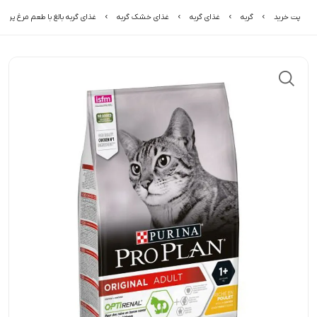
پت خرید
گربه
غذای گربه
غذای خشک گربه
غذای گربه بالغ با طعم مرغ پروپل