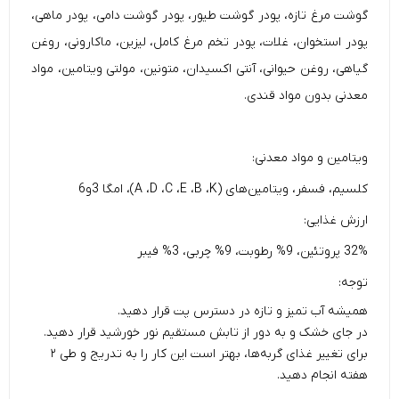
گوشت مرغ تازه، پودر گوشت طیور، پودر گوشت دامی، پودر ماهی،
پودر استخوان، غلات، پودر تخم مرغ کامل، لیزین، ماکارونی، روغن
گیاهی، روغن حیوانی، آنتی اکسیدان، متونین، مولتی ویتامین، مواد
معدنی بدون مواد قندی.
ویتامین و مواد معدنی:
کلسیم، فسفر، ویتامین‌های (A ،D ،C ،E ،B ،K)، امگا 3و6
ارزش غذایی:
32% پروتئین، 9% رطوبت، 9% چربی، 3% فیبر
توجه:
همیشه آب تمیز و تازه در دسترس پت قرار دهید.
در جای خشک و به دور از تابش مستقیم نور خورشید قرار دهید.
برای تغییر غذای گربه‌ها، بهتر است این کار را به تدریج و طی ۲
هفته انجام دهید.