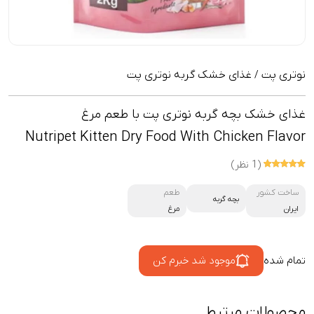
نوتری پت
غذای خشک گربه نوتری پت
/
غذای خشک بچه گربه نوتری پت با طعم مرغ
Nutripet Kitten Dry Food With Chicken Flavor
(1 نظر)
ساخت کشور
طعم
بچه گربه
ایران
مرغ
تمام شده
موجود شد خبرم کن
محصولات مرتبط