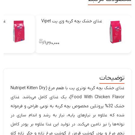
غذای خشک بچه گربه وی پت Vipet
غذا
۱,۲۶۰,۰۰۰
توضیحات
غذای خشک بچه گربه نوتری پت با طعم مرغ (Nutripet Kitten Dry
Food With Chicken Flavor)، یک غذای کامل می‌باشد. غذای
خشک 32% پروتئین مخصوص بچه گربه به نوعی طراحی و فرموله
شده که علاوه بر نیازهای پایه، نیاز به رشد و اندام سازی در
توله‌ها را نیز تامین می‌کند. در تولید این غذا علاوه بر پودر کامل
تخم مرغ و پودر گوشت قرمز، از گوشت مرغ تازه و جگر تازه گاو