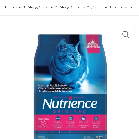
پت خرید
گربه
غذای گربه
غذای خشک گربه
غذای خشک گربه نوترینس ایندور 