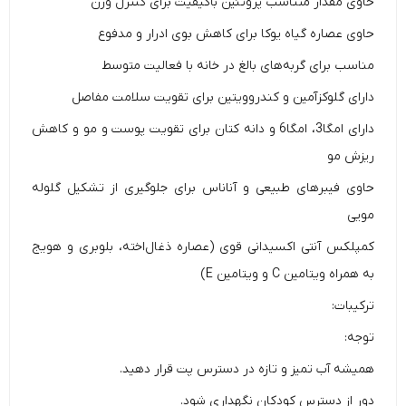
حاوی مقدار متناسب پروتئین باکیفیت برای کنترل وزن
حاوی عصاره گیاه یوکا برای کاهش بوی ادرار و مدفوع
مناسب برای گربه‌های بالغ در خانه با فعالیت متوسط
دارای گلوکزآمین و کندروویتین برای تقویت سلامت مفاصل
دارای امگا3، امگا6 و دانه کتان برای تقویت پوست و مو و کاهش
ریزش مو
حاوی فیبرهای طبیعی و آناناس برای جلوگیری از تشکیل گلوله
مویی
کمپلکس آنتی اکسیدانی قوی (عصاره ذغال‌اخته، بلوبری و هویج
به همراه ویتامین C و ویتامین E)
ترکیبات:
توجه:
همیشه آب تمیز و تازه در دسترس پت قرار دهید.
دور از دسترس کودکان نگهداری شود.