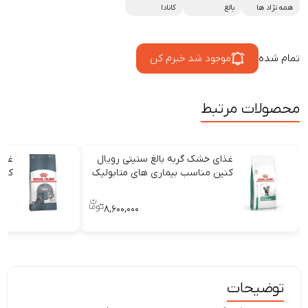
همه نژاد ها
بالغ
کانادا
تمام شده
موجود شد خبرم کن
محصولات مرتبط
غذای خشک گربه بالغ ستیتی رویال
غذای
کنین مناسب بیماری های متابولیک
کنی
۸,۶۰۰,۰۰۰
توضیحات