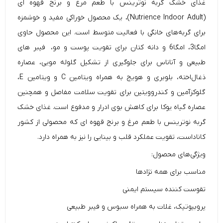
غذای خشک گربه نوترینس با طعم مرغ و برنج قهوه ای
(Nutrience Indoor Adult)، یک محصول خوراکی مفید و خوشمزه
برای گربه‌های خانگی با فعالیت متوسط است. این محصول حاوی
امگا3، امگا6 و دانه کتان برای تقویت پوست و مو، فیبر های
طبیعی و آناناس برای جلوگیری از تشکیل گلوله مویی، عصاره
ذغال‌اخته، بلوبری و هویج به همراه ویتامین C و ویتامین E،
گلوکزآمین و کندروویتین برای تقویت سلامت مفاصل و همچنین
عصاره گیاه یوکا برای کاهش بوی ادرار و مدفوع است. غذای خشک
گربه نوترینس با طعم مرغ و برنج قهوه ای که محصولی از کشور
کاناداست، تقویت عملکرد قلب و بینایی را نیز به همراه دارد.
ویژگی‌های محصول:
مناسب برای همه نژادها
تقوست کننده سیستم ایمنی
پروبیوتیک، غلات به همراه سبوس و فیبر طبیعی