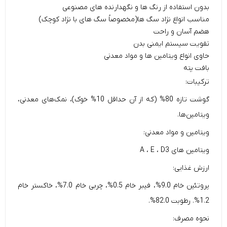
بدون استفاده از رنگ ها و نگهدارنده های مصنوعی
مناسب انواع نژاد سگ ها(مخصوصاً سگ های با نژاد کوچک)
هضم آسان و راحت
تقویت سیستم ایمنی بدن
حاوی انواع ویتامین ها و مواد معدنی
بافت پته
ترکیبات:
گوشت تازه 80% (که از آن حداقل 10% خوک)، نمک‌های معدنی،
ویتامین‌ها.
ویتامین و مواد معدنی:
ویتامین های A ، E ، D3
ارزش غذایی:
پروتئین خام 9.0%، فیبر خام 0.5%، چربی خام 7.0%، خاکستر خام
1.2%. رطوبت 82.0%.
نحوه مصرف: