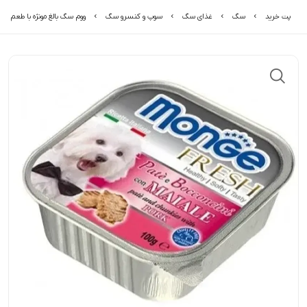
پت خرید
سگ
غذای سگ
سوپ و کنسرو سگ
ووم سگ بالغ مونژه با طعم خو