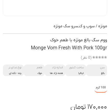
مونژه
سوپ و کنسرو سگ مونژه
/
ووم سگ بالغ مونژه با طعم خوک
Monge Vom Fresh With Pork 100gr
(0 نظر)
سن
ساخت کشور
اندازه نژاد
طعم
نوع غذای تر
بالغ
ایتالیا
همه نژاد ها
خوک
پته
-
تکه ای
100 گرم
۱۷۰,۰۰۰ تومان