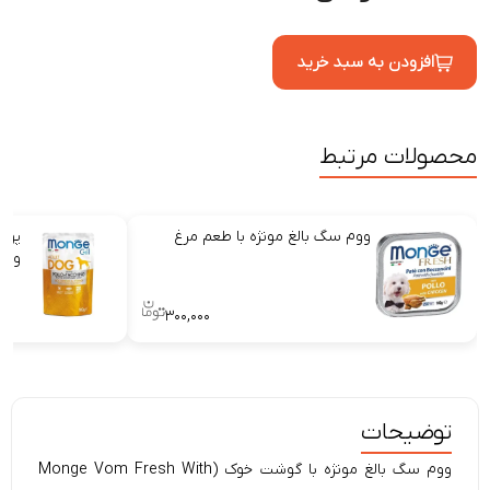
افزودن به سبد خرید
محصولات مرتبط
ووم سگ بالغ مونژه با طعم مرغ
پوچ
و ب
۳۰۰,۰۰۰
توضیحات
ووم سگ بالغ مونژه با گوشت خوک (Monge Vom Fresh With