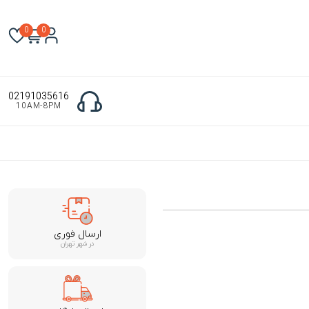
0
0
02191035616
10AM-8PM
ارسال فوری
در شهر تهران