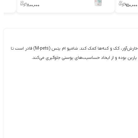
۸۰۰,۰۰۰
۹۵۰,۰۰۰
سگ ام پتس (M-PETS Powder Anti Flea & Tick)، مخصوص سگ‌ها، طراحی شده است تا به درمان و کنترل پوست‌های خارش‌آور، کک و کنه‌ها کمک کند. شامپو ام پتس (M-pets) قادر است تا
 پاربن بوده و از ایحاد حساسیت‌های پوستی جلوگیری می‌کند.