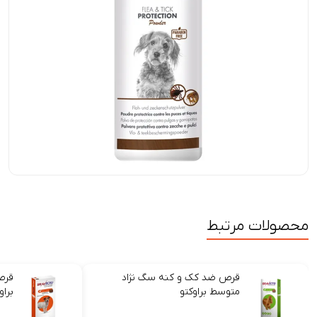
محصولات مرتبط
قرص ضد کک و کنه سگ نژاد
قرص
متوسط براوکتو
براو