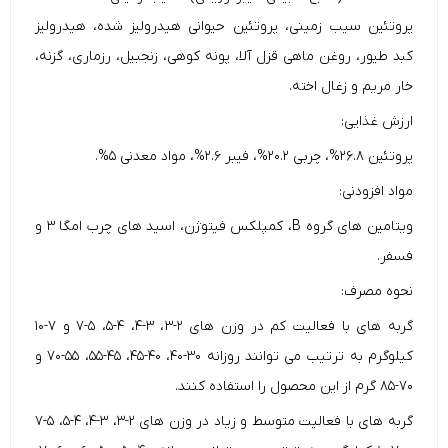
پروتئین سیب زمینی، پروتئین حیوانی هیدرولیز شده، هیدرولیز
کبد طیور، روغن ماهی قزل آلا، پونه کوهی، زنجبیل، رزماری، گزنه،
خار مریم و زغال اخته.
ارزش غذایی:
پروتئین ۲۶.۸%، چربی ۲۰.۲%، فیبر ۲.۶%، مواد معدنی ۵%.
مواد افزودنی:
ویتامین های گروه B، کمپلکس فیتوژن، اسید های چرب امگا ۳ و
فسفر.
نحوه مصرف:
گربه های با فعالیت کم در وزن های ۲-۳، ۳-۴، ۴-۵، ۵-۷ و ۷-۱۰
کیلوگرم به ترتیب می توانند روزانه ۳۰-۴۰، ۴۰-۴۵، ۴۵-۵۵، ۵۵-۷۰ و
۷۰-۸۵ گرم از این محصول را استفاده کنند.
گربه های با فعالیت متوسط و زیاد در وزن های ۲-۳، ۳-۴، ۴-۵، ۵-۷