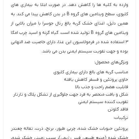
وارده به کلیه ها را کاهش دهد. در صورت ابتلا به بیماری های
کلیوی، سطح ویتامین های گروه B در بدن کاهش پیدا می کند. به
همین دلیل، اغذای خشک گربه بالغ رنال
جوسرا
با میزان بالایی از
ویتامین های گروه B تولید شده است. گیاه گزنه و اسید چرب امگا
۳ استفاده شده در فرمولاسیون این غذا، دارای خاصیت ضد التهابی
بوده و جهت تقویت سیستم ایمنی بدن می باشد.
ویژگی‌های محصول:
مناسب گربه های بالغ دارای بیماری کلیوی
حاوی پروتئین و فسفر کاهش یافته
قابلیت هضم راحت و جذب بالا
شکل و بافت منحصر به فرد جهت جلوگیری از تشکل پلاک و تارتار
تقویت کننده سیستم ایمنی
فاقد گلوتن
ترکیبات:
پروتئین حبوبات خشک شده، چربی طیور، برنج، ذرت، تفاله چغندر
خشک شده (منبع طبیعی فیبر رژیمی)، سیب زمینی خشک شده،