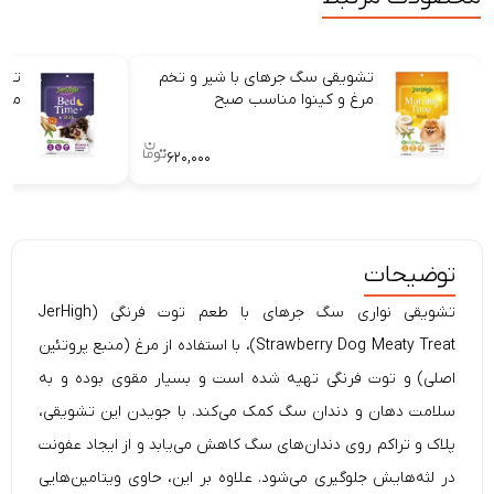
تشویقی سگ جرهای با شیر و تخم
تشو
مرغ و کینوا مناسب صبح
منا
۶۲۰,۰۰۰
توضیحات
تشویقی نواری سگ جرهای با طعم توت فرنگی (JerHigh
Strawberry Dog Meaty Treat)، با استفاده از مرغ (منبع پروتئین
اصلی) و توت فرنگی تهیه شده است و بسیار مقوی بوده و به
سلامت دهان و دندان سگ کمک می‌کند. با جویدن این تشویقی،
پلاک و تراکم روی دندان‌های سگ کاهش می‌یابد و از ایجاد عفونت
در لثه‌هایش جلوگیری می‌شود. علاوه بر این، حاوی ویتامین‌هایی