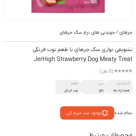
جرهای
جویدنی های نرم سگ جرهای
/
تشویقی نواری سگ جرهای با طعم توت فرنگی
JerHigh Strawberry Dog Meaty Treat
(0 نظر)
اندازه نژاد
سن
طعم
همه نژاد ها
بالغ
توت فرنگی
تمام شده
موجود شد خبرم کن
محصولات مرتبط