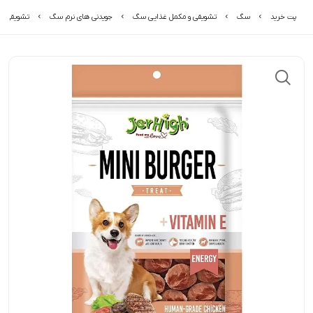
پت خرید
سگ
تشویقی و مکمل غذایی سگ
جویدنی های نرم سگ
تشویقی سگ