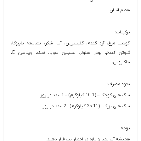
هضم آسان
ترکیبات:
گوشت مرغ، آرد گندم، گلیسیرین، آب، شکر، نشاسته تاپیوکا،
گلوتن گندم، پودر سلولز، لسیتین سویا، نمک، ویتامین E،
بتاکاروتن.
نحوه مصرف:
سگ های کوچک – (1-10 کیلوگرم) – 1 عدد در روز
سگ های بزرگ - (11-25 کیلوگرم) - 2 عدد در روز
توجه:
همیشه آب تمیز و تازه در اختیار پت قرار دهید.