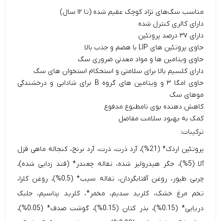
مناسب سگ‌های نژاد کوچک عقیم شده (تا ۱۲ سال)
دارای کالری کنترل شده
دارای ۳۷ درصد پروتئین
حاوی پروتئین های LIP با هضم و جذب بالا
حاوی ویتامین ها و مواد معدنی ضروری سگ
دارای کلسیم بالا برای سلامتی و استحکام استخوان های سگ
حاوی امگا ۳ و ویتامین های گروه B برای شادابی و درخشندگی
موهای سگ
کاهش دهنده بوی نامطبوع مدفوع
کمک به بهبود سلامت مفاصل
ترکیبات:
پروتئین اردک* (21%)، آرد ذرت، ذرت، آرد برنج، کنجاله ماهی قزل
آلا (5%)، جگر هیدرولیز شده، تفاله چغندر* (قند زدایی شده)،
چربی طیور، روغن آفتابگردان، تفاله سیب* (0.5%)، روغن کلزا،
تخم مرغ خشک، کلرید سدیم، مخمر*، کلرید پتاسیم، جلبک
دریایی* (0.15%)، بذر کتان (0.15%)، گوشت صدف* (0.05%)،