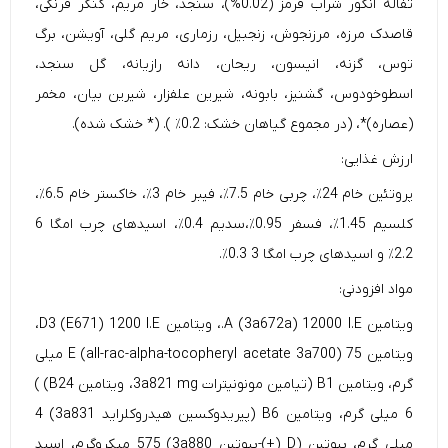
تفاله انگور شراب قرمز (0.02%)، سنجد، خار مریم، کنگر فرنگی،
قاصدک مرزه، مرزنجوش، زنجبیل، رزماری، مریم گلی، آویشن، برگ
توس، گزنه، انیسون، ریحان، دانه رازیانه، گل سنجد،
اسطوخودوس، گشنیز، بابونه، شیرین علفزار، شیرین بیان، مخمر
(عصاره)*، (در مجموع گیاهان خشک: 0.2٪ ). (* خشک شده).
ارزش غذایی:
پروتئین خام 24٪، چربی خام 7.5٪، فیبر خام 3٪، خاکستر خام 6.5٪،
کلسیم 1.45٪، فسفر 0.95٪،سدیم 0.4٪، اسیدهای چرب امگا 6
2.2٪ و اسیدهای چرب امگا 3 0.3٪.
مواد افزودنی:
ویتامین A (3a672a) 12000 I.E.، ویتامین D3 (E671) 1200 I.E،
ویتامین E (all-rac-alpha-tocopheryl acetate 3a700) 75 میلی
گرم، ویتامین B1 (تیامین مونونیترات 3a821 mg، ویتامین B24) )
6 میلی گرم، ویتامین B6 (پیریدوکسین هیدروکلراید 3a831) 4
میلی گرم، بیوتین (D (+)-بیوتین 3a880) 575 میکروگرم، اسید