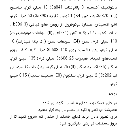
پانتوتنیک (کلسیم D پانتوتنات 3a841) 10 میلی گرم، نیاسین
(3a370 mg، ویتامین B4) 1 کولین کلرید (3a890) 60 میلی گرم،
آنتی اکسیدان، عصاره توکوفرول از روغن های گیاهی 1b306 (i).
عناصر کمیاب / کیلوگرم: آهن (E1؛ آهن (II) سولفات؛ مونوهیدرات)
110 میلی گرم، مس (E4؛ سولفات مس (II)، پنتا هیدرات) 10
میلی گرم، روی (اکسید روی 3b603 110 میلی گرم، کلات روی
اسیدهای آمینه، هیدرات 3b606 25 میلی گرم) 135 میلی گرم،
منگنز (E5؛ اکسید منگنز (II)) 25 میلی گرم، ید (یدات کلسیم، بی
آب 3b202) 2 میلی گرم، سلنیوم (E8؛ سلنیت سدیم) 0.15 میلی
گرم.
توجه:
در جای خشک و با دمای مناسب نگهداری شود.
همیشه آب تمیز و تازه در دسترس پت قرار دهید.
برای تغییر دادن برند غذای خشک، از مقدار کم شروع کنید تا از
بروز مشکلات گوارشی جلوگیری شود.