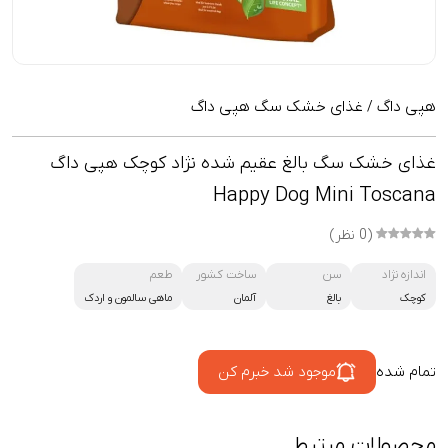
هپی داگ
غذای خشک سگ هپی داگ
/
غذای خشک سگ بالغ عقیم شده نژاد کوچک هپی داگ
Happy Dog Mini Toscana
(0 نظر)
اندازه نژاد
سن
ساخت کشور
طعم
کوچک
بالغ
آلمان
ماهی سالمون و اردک
تمام شده
موجود شد خبرم کن
محصولات مرتبط