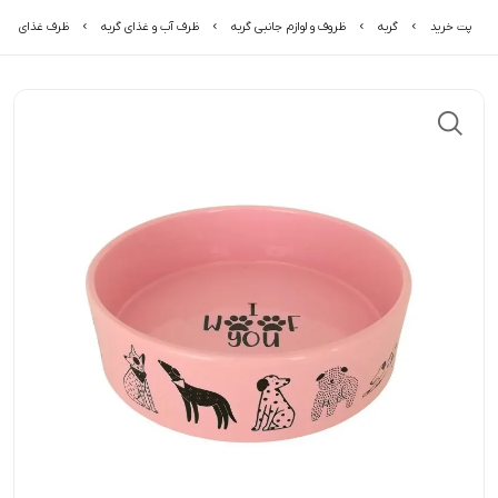
پت خرید
گربه
ظروف و لوازم جانبی گربه
ظرف آب و غذای گربه
ظرف غذای سگ و