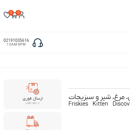
0
0
02191035616
10AM-8PM
 مرغ، شیر و سبزیجات
ارسال فوری
Friskies Kitten Disc
در شهر تهران