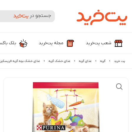
جستجوی محصولات و برندها
شعب پت‌خرید
مجله پت‌خرید
بلک باک
پت خرید
گربه
غذای گربه
غذای خشک گربه
غذای خشک بچه گربه فریسکیز ب