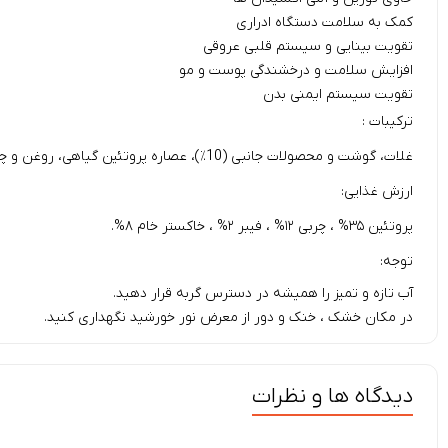
کمک به سلامت دستگاه ادراری
تقویت بینایی و سیستم قلبی عروقی
افزایش سلامت و درخشندگی پوست و مو
تقویت سیستم ایمنی بدن
ترکیبات :
غلات، گوشت و محصولات جانبی (10٪)، عصاره پروتئین گیاهی، روغن و چربی، سبزیجات (0.7٪)، مواد معدنی، محصولات ماهی و ماهی، شیر و محصولات لبنی (0.09٪)، مخمرها.
ارزش غذایی:
پروتئین ۳۵% ، چربی ۱۲% ، فیبر ۲% ، خاکستر خام ۸%.
توجه:
آب تازه و تمیز را همیشه در دسترس گربه قرار دهید.
در مکان خشک ، خنک و دور از معرض نور خورشید نگهداری کنید.
دیدگاه ها و نظرات