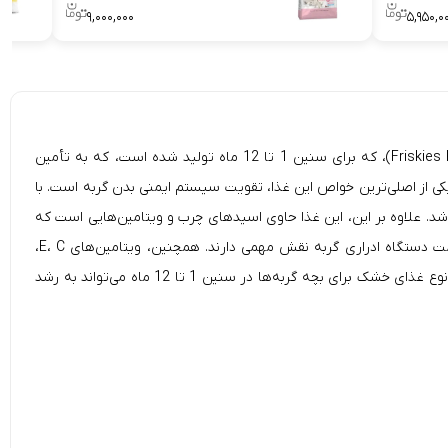
۹,۰۰۰,۰۰۰
۵,۹۵۰,۰
Friskies
Kitten Discoveries Dry Food with Tuna, Chicken, Milk & Vegetables)، که برای سنین 1 تا 12 ماه تولید شده است، که به تأمین
کی از اصلی‌ترین خواص این غذا، تقویت سیستم ایمنی بدن گربه است. با
باشد. علاوه بر این، این غذا حاوی اسیدهای چرب و ویتامین‌هایی است که
به سلامت پوست و پوشش مویی گربه کمک می‌کند. مواد معدنی متعادلی مانند کلسیم، فسفر و سدیم نیز در این غذا وجود دارند که در حفظ سلامت دستگاه ادراری گربه نقش مهمی دارند. همچنین، ویتامین‌های E، C،
بتاکاروتن و سلنیوم که در این غذا وجود دارند، به خنثی کردن رادیکال‌های آزاد کمک می‌کنند و به روند سلامتی کمک می‌کنند. بنابراین، استفاده از این نوع غذای خشک برای بچه گربه‌ها در سنین 1 تا 12 ماه می‌تواند به رشد