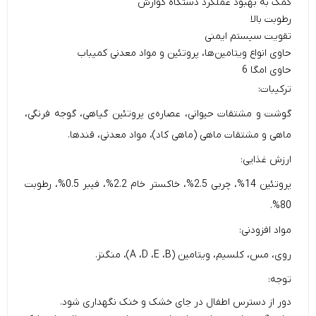
کمک به بهبود عملکرد دستگاه گوارش
رطوبت بالا
تقویت سیستم ایمنی
حاوی انواع ویتامین‌ها، پروتئین و مواد معدنی کمیباب
حاوی امگا 6
ترکیبات:
گوشت و مشتقات حیوانی، عصاره‌ی پروتئین گیاهی‌، گوجه فرنگی،
ماهی و مشتقات ماهی‌ (ماهی کاد)، مواد معدنی، قند‌ها.
ارزش غذایی:
پروتئین 14%، چربی 2.5%، خاکستر خام 2.2%، فیبر 0.5%، رطوبت
80%.
مواد افزودنی:
روی، مس، کلسیم، ویتامین (A ،D ،E ،B)، منگنز.
توجه:
دور از دسترس اطفال در جای خشک و خنک نگهداری شود.