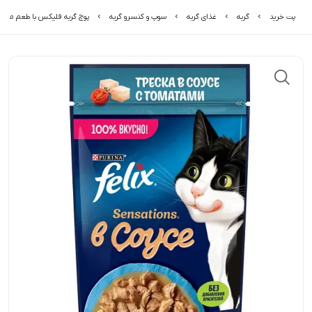
پت خرید
گربه
غذای گربه
سوپ و کنسرو گربه
پوچ گربه فلیکس با طعم ماهی 