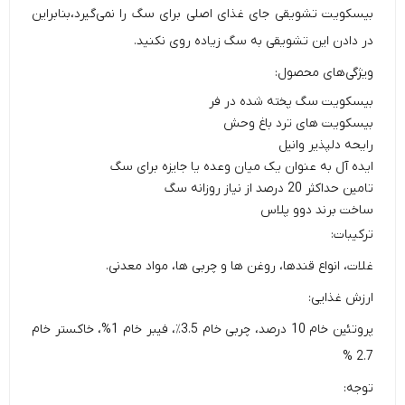
بیسکویت تشویقی جای غذای اصلی برای سگ را نمی‌گیرد،بنابراین
در دادن این تشویقی به سگ زیاده روی نکنید.
ویژگی‌های محصول:
بیسکویت سگ پخته شده در فر
بیسکویت های ترد باغ وحش
رایحه دلپذیر وانیل
ایده آل به عنوان یک میان وعده یا جایزه برای سگ
تامین حداکثر 20 درصد از نیاز روزانه سگ
ساخت برند دوو پلاس
ترکیبات:
غلات، انواع قندها، روغن ها و چربی ها، مواد معدنی.
ارزش غذایی:
پروتئین خام 10 درصد، چربی خام 3.5٪، فیبر خام 1%، خاکستر خام
2.7 %
توجه: