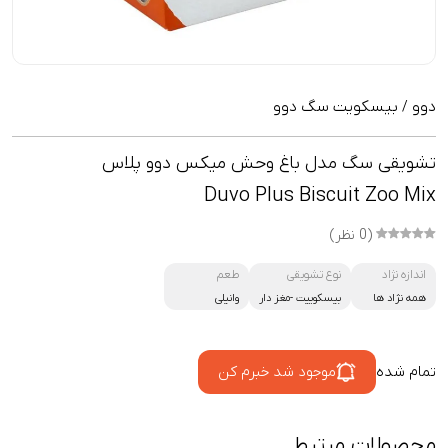
دوو
بیسکویت سگ دوو
/
تشویقی سگ مدل باغ وحش میکس دوو پلاس
Duvo Plus Biscuit Zoo Mix
(0 نظر)
اندازه نژاد
نوع تشویقی
طعم
همه نژاد ها
بیسکوییت -مغز دار
وانیلی
تمام شده
موجود شد خبرم کن
محصولات مرتبط