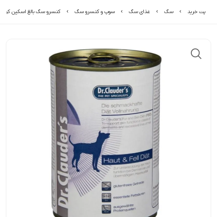
پت خرید
سگ
غذای سگ
سوپ و کنسرو سگ
کنسرو سگ بالغ اسکین کر دکت