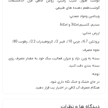
گوشت طیور، سیب زمینی، روغن ماهی قزل آلا،مشتقات
گوشت،طعم دهنده های طبیعی.
ویتامین ومواد معدنی:
سدیم، کلسیم،امگا3 و امگا6.
ارزش غذایی:
پروتئین 6.7٪، چربی 10٪، فیبر 2٪، کربوهیدرات 2.2٪، رطوبت 80٪
نحوه مصرف:
بسته به وزن ،نژاد و میزان فعالیت سگ خود به مقدار مصرف روی
بسته بندی دقت کنید.
توجه:
در جای خشک و خنک نگه داری شود.
هنگام مصرف آب کافی در اختیار پت قرار دهید.
دیدگاه ها و نظرات