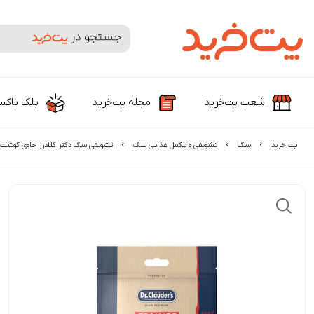
جستجوی محصولات و برندها
شعب پت‌خرید
مجله پت‌خرید
بلک باک
پت خرید
سگ
تشویقی و مکمل غذایی سگ
تشویقی سگ دکتر کلادرز حاوی گوشت گ