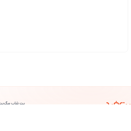
پت شاپ سگ
پت
©
پت خرید
— تمامی حقوق محفوظ است.