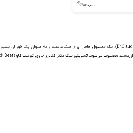
۸۵۰,۰۰۰
تشویقی سگ دکتر کلادرز حاوی گوشت گاو (Dr.Clauders Trainee Snack Beef)، یک محصول خاص برای س