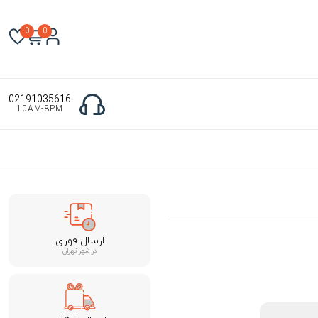
0
0
02191035616
10AM-8PM
ارسال فوری
در شهر تهران