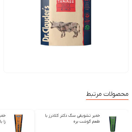
محصولات مرتبط
خمیر تشویقی سگ دکتر کلادرز با
خمی
طعم گوشت بره
زا ب