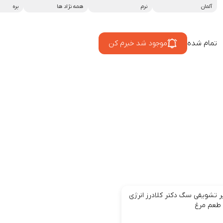
آلمان
نرم
همه نژاد ها
بره
تمام شده
موجود شد خبرم کن
ر تشویقی سگ دکتر کلادرز انرژی
ا طعم مرغ