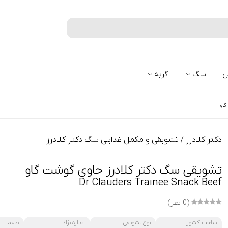
جستجو
س
سگ
گربه
او
دکتر کلادرز
تشویقی و مکمل غذایی سگ دکتر کلادرز
/
تشویقی سگ دکتر کلادرز حاوی گوشت گاو
Dr Clauders Trainee Snack Beef
(0 نظر)
ساخت کشور
نوع تشویقی
اندازه نژاد
طعم