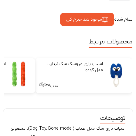
تمام شده
موجود شد خبرم کن
محصولات مرتبط
اسباب بازی عروسک سگ نیناپت
اسبا
مدل گودو
۹۳۰,۰۰۰
توضیحات
اسباب‌ بازی سگ
مدل طناب
(Dog Toy, Bone model
)
، محصولی