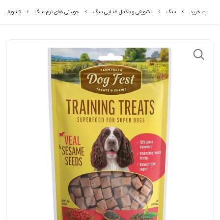
پت خرید
سگ
تشویقی و مکمل غذایی سگ
جویدنی های نرم سگ
تشویقی سگ