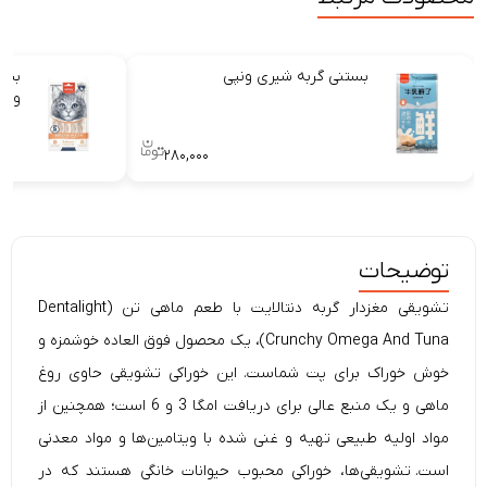
بستنی گربه شیری ونپی
بستن
و سالمو
۲۸۰,۰۰۰
توضیحات
تشویقی مغزدار گربه دنتالایت با طعم ماهی تن (Dentalight
Crunchy Omega And Tuna)، یک محصول فوق العاده خوشمزه و
خوش خوراک برای پت شماست. این خوراکی تشویقی حاوی روغ
ماهی و یک منبع عالی برای دریافت امگا 3 و 6 است؛ همچنین از
مواد اولیه طبیعی تهیه و غنی شده با ویتامین‌ها و مواد معدنی
است. تشویقی‌‌ها، خوراکی محبوب حیوانات خانگی هستند که در