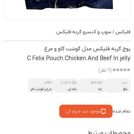
فلیکس
سوپ و کنسرو گربه فلیکس
/
پوچ گربه فلیکس مدل گوشت گاو و مرغ
C Felix Pouch Chicken And Beef In jelly
(1 نظر)
سن
نوع مایع
نوع غذای تر
طعم
بالغ
ژله
تکه ای
مرغ و گوشت گاو
تمام شده
موجود شد خبرم کن
محصولات مرتبط