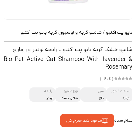
بایو پت اکتیو
شامپو گربه و لوسیون گربه بایو پت اکتیو
/
شامپو خشک گربه بایو پت اکتیو با رایحه لوندر و رزماری
Bio Pet Active Cat Shampoo With lavender &
Rosemary
(0 نظر)
ساخت کشور
سن
نوع شامپو
رایحه
ترکیه
بالغ
شامپو خشک
لوندر
تمام شده
موجود شد خبرم کن